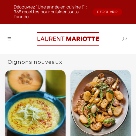
Découvrez "Une année en cuisine !" :
365 recettes pour cuisiner toute
DÉCOUVRIR
l'année
Oignons nouveaux