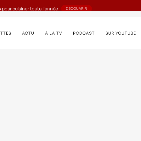
 pour cuisiner toute l'année
DÉCOUVRIR
ETTES
ACTU
À LA TV
PODCAST
SUR YOUTUBE