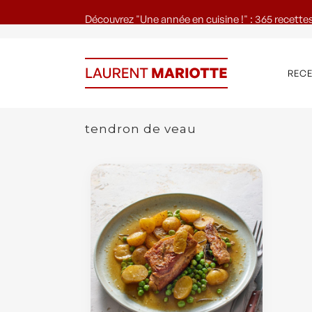
Découvrez "Une année en cuisine !" : 365 recettes
REC
tendron de veau