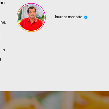
ine
ine,
,
e-s
s