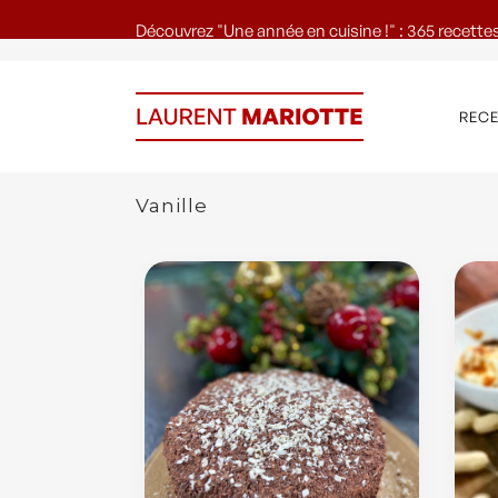
Découvrez "Une année en cuisine !" : 365 recettes
REC
Vanille