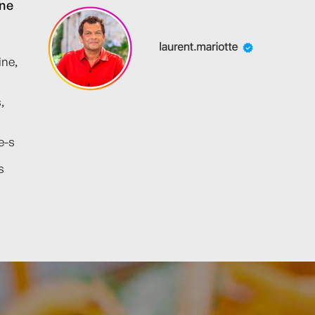
ine
ine,
,
e-s
s