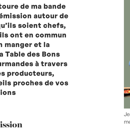
toure de ma bande
 émission autour de
qu’ils soient chefs,
, ils ont en commun
n manger et la
la Table des Bons
urmandes à travers
es producteurs,
eils proches de vos
ions
Je
ission
me