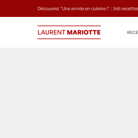
Découvrez "Une année en cuisine !" : 365 recettes
REC