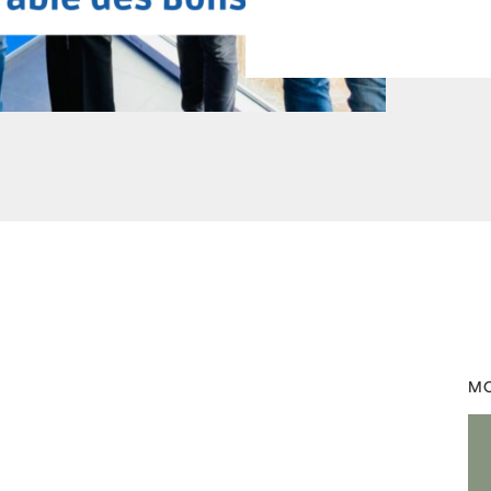
,
europe1
by
Laurent Mariotte
MO