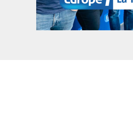
Posté à 12:34h
in
- Actualités -
,
- Radio -
0 Commentaires