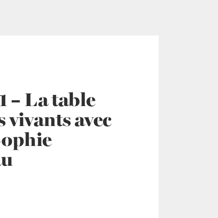
 – La table
 vivants avec
Sophie
au