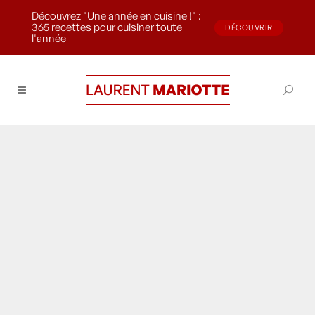
Découvrez "Une année en cuisine !" :
365 recettes pour cuisiner toute
DÉCOUVRIR
l'année