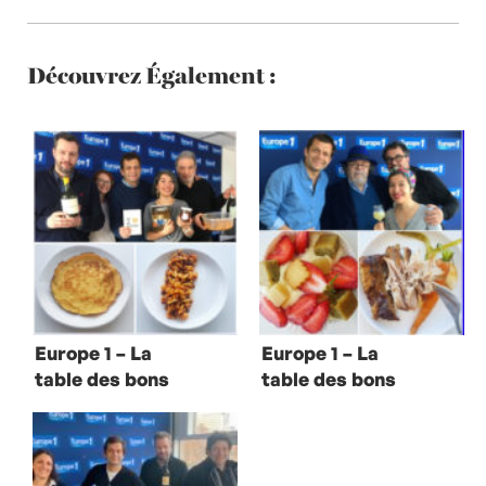
Découvrez Également :
Europe 1 – La
Europe 1 – La
table des bons
table des bons
vivants avec
vivants avec
Victor Coutard et
Benoît Castel et
Raphaël Mezrahi
Jean-Michel
Ribes