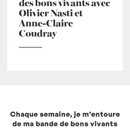
des bons vivants avec
Olivier Nasti et
Anne-Claire
Coudray
Posté à 12:30h
in
- Actualités -
,
europe1
by
Laurent Mariotte
0 Commentaires
Chaque semaine, je m’entoure
de ma bande de bons vivants