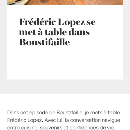
Frédéric Lopez se
met à table dans
Boustifaille
Posté à 16:31h
Dans cet épisode de Boustifaille, je mets à table
in
- Actualités -
,
boustifaille
,
Mes
conseils, mes coups de coeur, mes astuces
Frédéric Lopez. Avec lui, la conversation navigue
by
Laurent Mariotte
entre cuisine, souvenirs et confidences de vie.
0 Commentaires