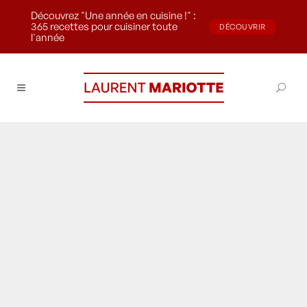
Découvrez "Une année en cuisine !" :
365 recettes pour cuisiner toute
DÉCOUVRIR
l'année