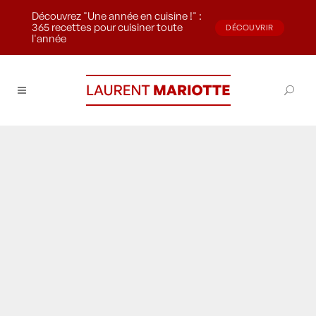
Découvrez "Une année en cuisine !" :
365 recettes pour cuisiner toute
DÉCOUVRIR
l'année