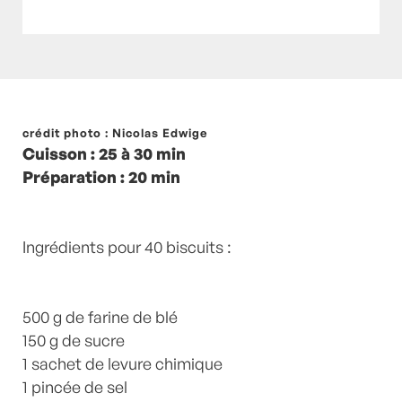
Posté à 21:00h
crédit photo : Nicolas Edwige
in
- Petits plats en équilibre -
,
-
Cuisson : 25 à 30 min
Recette -
,
à emporter
,
Biscuit
,
Biscuits
,
Citron
,
Préparation : 20 min
Corse
,
Desserts
,
encas
,
ETE
,
Goûter
,
Huile
d'olive
,
recette-home
,
Vin blanc
by
Laurent
Mariotte
4 Commentaires
Ingrédients pour 40 biscuits :
500 g de farine de blé
150 g de sucre
1 sachet de levure chimique
1 pincée de sel