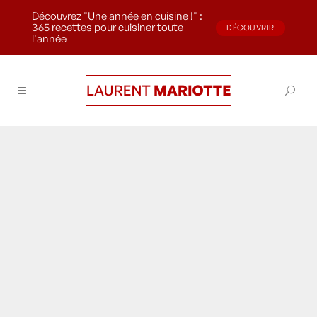
Découvrez "Une année en cuisine !" :
365 recettes pour cuisiner toute
DÉCOUVRIR
l'année