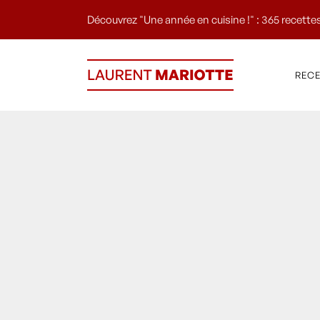
Découvrez "Une année en cuisine !" : 365 recettes
REC