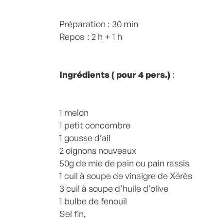
Posté à 23:21h
Préparation : 30 min
in
- Grand Classique
,
- Pe
Recette -
Repos : 2 h + 1 h
,
Canicule
,
ETE
,
Fenouil
,
FRAIS
pain
,
Oignons nouveaux
,
Plat
,
Plats
,
rec
Soupes
,
Soupes Froides
,
soupes glacée
Commentaires
Ingrédients ( pour 4 pers.)
:
1 melon
1 petit concombre
1 gousse d’ail
2 oignons nouveaux
50g de mie de pain ou pain rassis
1 cuil à soupe de vinaigre de Xérès
3 cuil à soupe d’huile d’olive
1 bulbe de fenouil
Sel fin,