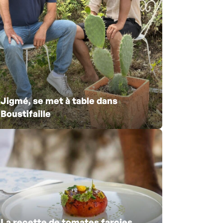
Jigmé, se met à table dans
Boustifaille
La recette de tomates farcies