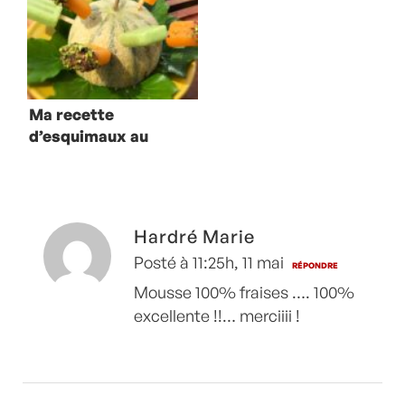
Ma recette
d’esquimaux au
melon et au
concombre-
menthe
Hardré Marie
Posté à 11:25h, 11 mai
RÉPONDRE
Mousse 100% fraises …. 100%
excellente !!… merciiii !