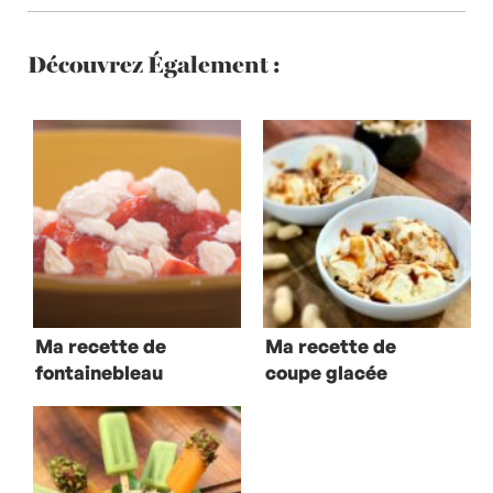
Découvrez Également :
Ma recette de
Ma recette de
fontainebleau
coupe glacée
aux fraises et
façon Sundae
sirop de queues
de fraise