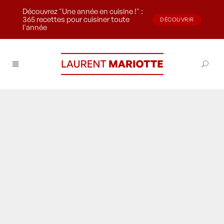
Découvrez "Une année en cuisine !" :
365 recettes pour cuisiner toute
DÉCOUVRIR
l'année