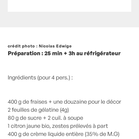
Posté à 13:00h
crédit photo : Nicolas Edwige
in
- Petits plats en équilibre -
,
-
Préparation : 25 min + 3h au réfrigérateur
Recette -
,
Citron
,
crème liquide
,
Desserts
,
Fraises
,
Gélatine
,
Menthe
,
recette-home
,
Sucre
by
Laurent Mariotte
1 Commentaire
Ingrédients (pour 4 pers.) :
400 g de fraises + une douzaine pour le décor
2 feuilles de gélatine (4g)
80 g de sucre + 2 cuil. à soupe
1 citron jaune bio, zestes prélevés à part
400 g de crème liquide entière (35% de M.G)