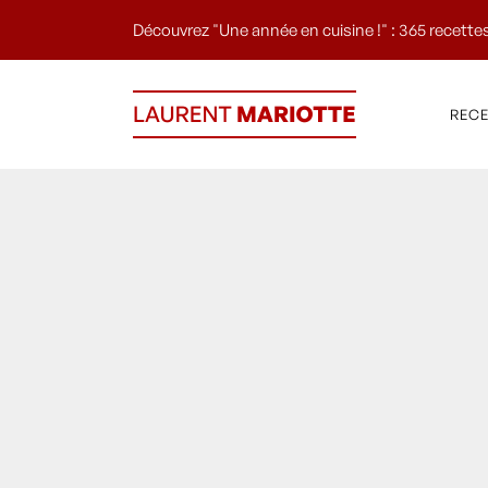
Découvrez "Une année en cuisine !" : 365 recettes
REC