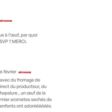
RÉPONDRE
ue à l’œuf, par quoi
é SVP ? MERCi.
6 février
RÉPONDRE
 avec du fromage de
direct du producteur, du
chapelure , un œuf de la
ermier aromates sechés de
 enfants ont adoréééééés.