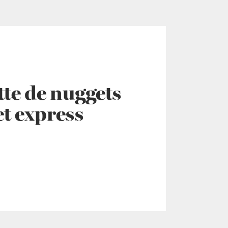
tte de nuggets
et express