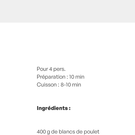
Posté à 11:00h
Pour 4 pers.
in
- Petits plats en équilibr
Plats
Préparation : 10 min
,
Poulet
by
Laurent Mariotte
8 Co
Cuisson : 8-10 min
Ingrédients :
400 g de blancs de poulet