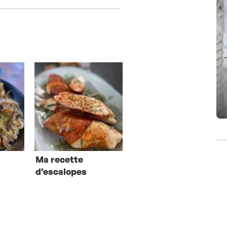
Ma recette
d’escalopes
farcies