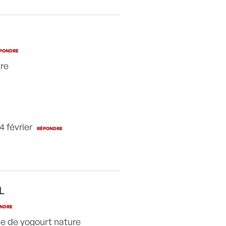
PONDRE
tre
4 février
RÉPONDRE
L
NDRE
upe de yogourt nature