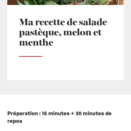
Ma recette de salade
pastèque, melon et
menthe
Posté à 13:45h
Préparation : 15 minutes + 30 minutes de
in
- Grand Classique
,
- Petits plats
en équilibre -
repos
,
- Recette -
,
Desserts
,
ETE
,
Fraise
,
Fraises
,
Melon
,
Menthe
,
Pastèque
,
recette-home