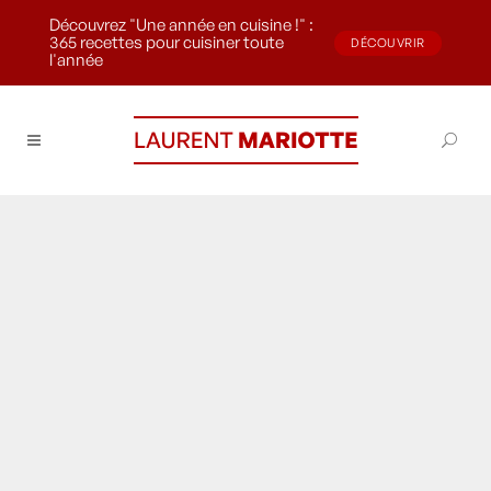
Découvrez "Une année en cuisine !" :
365 recettes pour cuisiner toute
DÉCOUVRIR
l'année