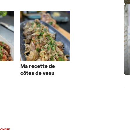
Ma recette de
côtes de veau
aux champignons
et à la crème
PONDRE