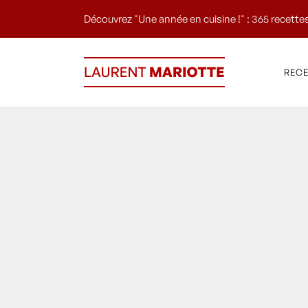
Découvrez "Une année en cuisine !" : 365 recettes
REC