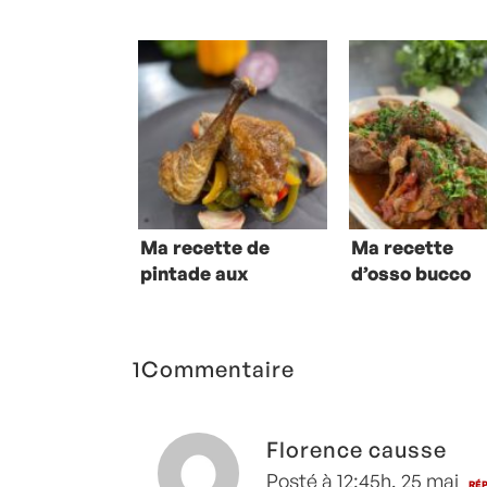
Ma recette de
Ma recette
pintade aux
d’osso bucco
poivrons au four
1Commentaire
Florence causse
Posté à 12:45h, 25 mai
RÉ