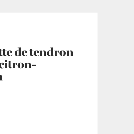
tte de tendron
citron-
n