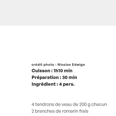
Posté à 20:50h
crédit photo : Nicolas Edwige
in
- Petits plats en équilib
Cuisson : 1h10 min
pois
,
Petits pois
,
Plat
,
Plats
,
Plats viand
Préparation : 30 min
nouvelles
,
recette-home
,
Romarin
,
Roma
Ingrédient : 4 pers.
Viande
,
Viandes
by
Laurent Mariotte
1
4 tendrons de veau de 200 g chacun
2 branches de romarin frais