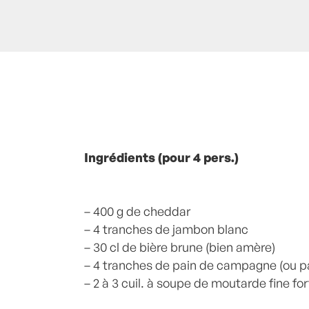
Posté à 11:43h
Ingrédients (pour 4 pers.)
in
- Petits plats en équilibr
Cheddar
,
FROID-page
,
fromage
,
Moutar
Mariotte
0 Commentaires
– 400 g de cheddar
– 4 tranches de jambon blanc
– 30 cl de bière brune (bien amère)
– 4 tranches de pain de campagne (ou p
– 2 à 3 cuil. à soupe de moutarde fine for