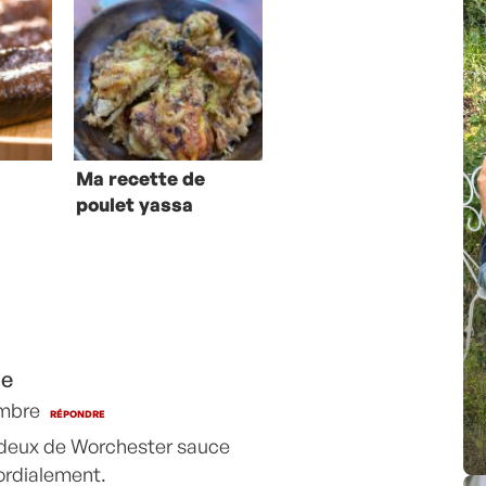
Ma recette de
-
poulet yassa
de
embre
RÉPONDRE
u deux de Worchester sauce
ordialement.