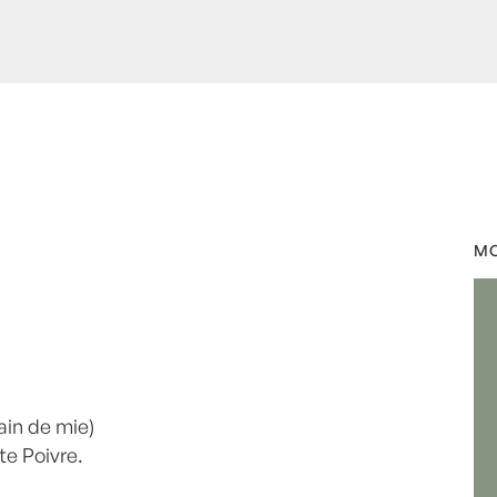
e -
,
- Recette -
,
Bière
,
MO
de
,
Plats
,
Viandes
by
Laurent
ain de mie)
te Poivre.