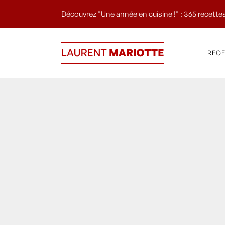
Découvrez "Une année en cuisine !" : 365 recettes
REC