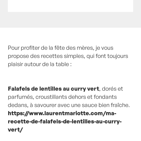
Posté à 15:35h
Pour profiter de la fête des mères, je vous
in
- Actualités -
,
Mes conseils,
mes coups de coeur, mes astuces
propose des recettes simples, qui font toujours
by
Laurent
Mariotte
plaisir autour de la table :
0 Commentaires
Falafels de lentilles au curry vert
, dorés et
parfumés, croustillants dehors et fondants
dedans, à savourer avec une sauce bien fraîche.
https://www.laurentmariotte.com/ma-
recette-de-falafels-de-lentilles-au-curry-
vert/