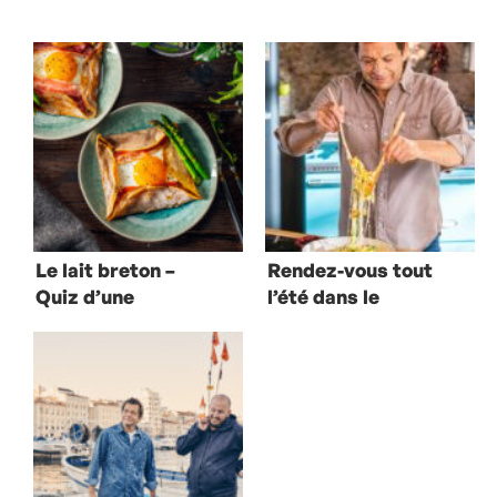
Le lait breton –
Rendez-vous tout
Quiz d’une
l’été dans le
consommation
Cantal sur TF1
locale et
responsable