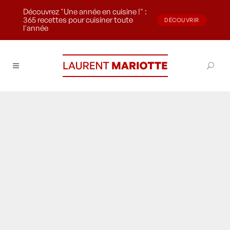
Découvrez "Une année en cuisine !" :
365 recettes pour cuisiner toute
DÉCOUVRIR
l'année