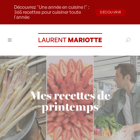
Découvrez "Une année en cuisine !" :
365 recettes pour cuisiner toute
DÉCOUVRIR
l'année
Mes recettes de
printemps