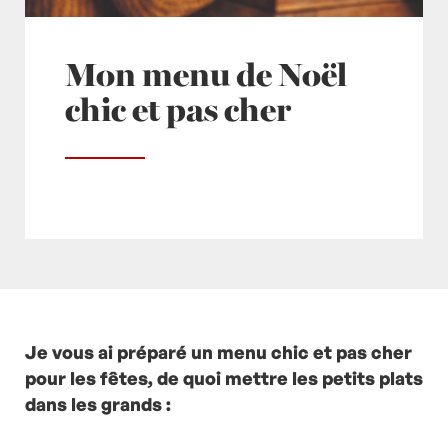
Mon menu de Noël
chic et pas cher
Posté à 10:00h
Je vous ai préparé un menu chic et pas cher
in
- Actualités -
,
- NOEL -
,
Menu
Noel
pour les fêtes, de quoi mettre les petits plats
,
NOEL
,
NOEL ECO
by
Laurent Mariotte
1
Commentaire
dans les grands :