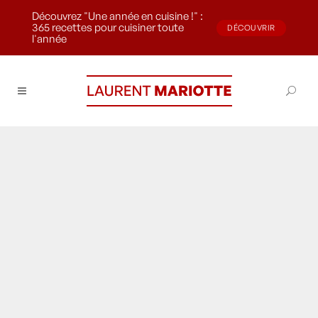
Découvrez "Une année en cuisine !" :
365 recettes pour cuisiner toute
DÉCOUVRIR
l'année