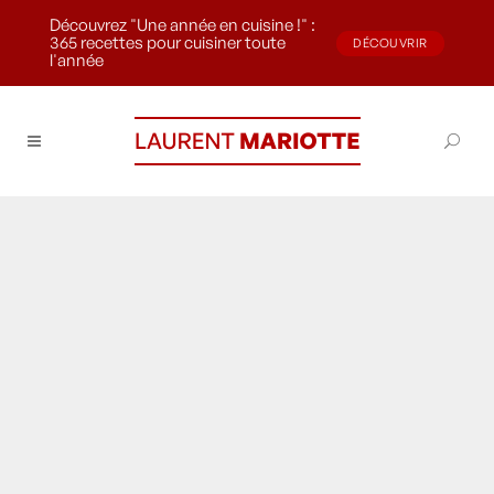
Découvrez "Une année en cuisine !" :
365 recettes pour cuisiner toute
DÉCOUVRIR
l'année