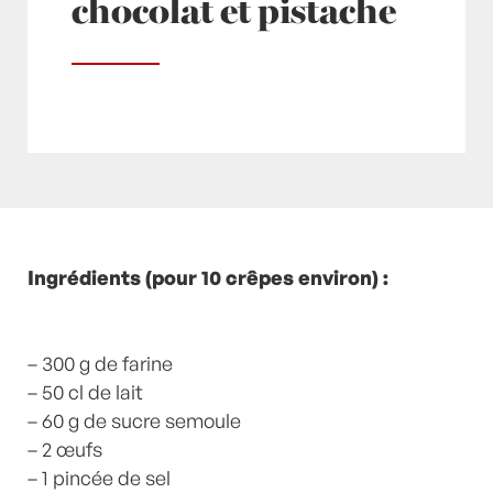
chocolat et pistache
Posté à 12:26h
Ingrédients (pour 10 crêpes environ) :
in
Chandeleur
,
Crêpes
by
Laurent
Mariotte
0 Commentaires
– 300 g de farine
– 50 cl de lait
– 60 g de sucre semoule
– 2 œufs
– 1 pincée de sel