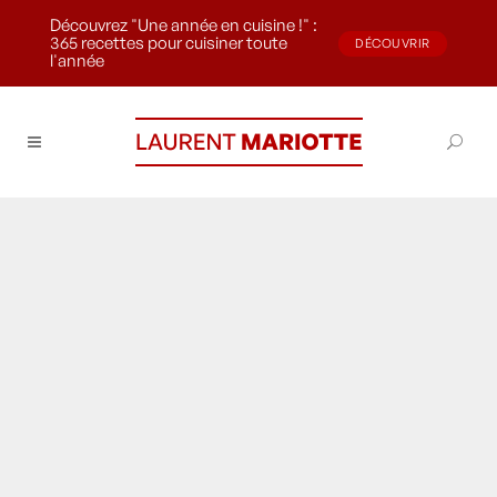
Découvrez "Une année en cuisine !" :
365 recettes pour cuisiner toute
DÉCOUVRIR
l'année