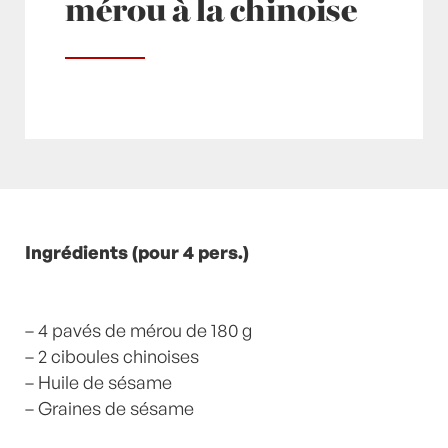
mérou à la chinoise
Posté à 09:00h
Ingrédients (pour 4 pers.)
in
- Petits plats en équilibre -
,
-
Recette -
,
Ail
,
Ciboules
,
Gingembre
,
Mérou
,
Plats
,
Poissons
,
Sésame
by
Laurent Mariotte
0
Commentaires
– 4 pavés de mérou de 180 g
– 2 ciboules chinoises
– Huile de sésame
– Graines de sésame