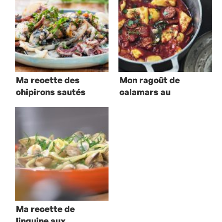
Ma recette des
Mon ragoût de
chipirons sautés
calamars au
à l’encre à la
chorizo
plancha
Ma recette de
linguine aux