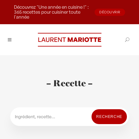
Découvrez "Une année en cuisine !" :
365 recettes pour cuisiner toute
DÉCOUVRIR
l'année
– Recette –