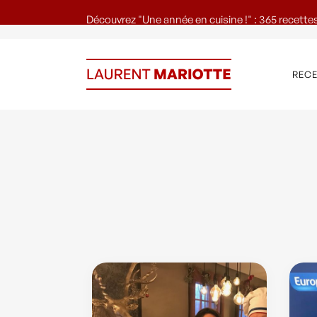
Découvrez "Une année en cuisine !" : 365 recettes
REC