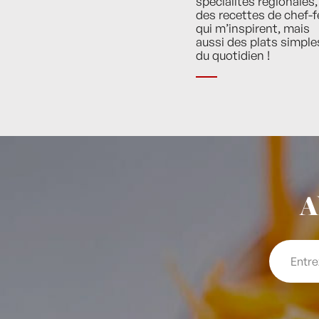
spécialités régionales,
des recettes de chef-f
qui m’inspirent, mais
aussi des plats simple
du quotidien !
A