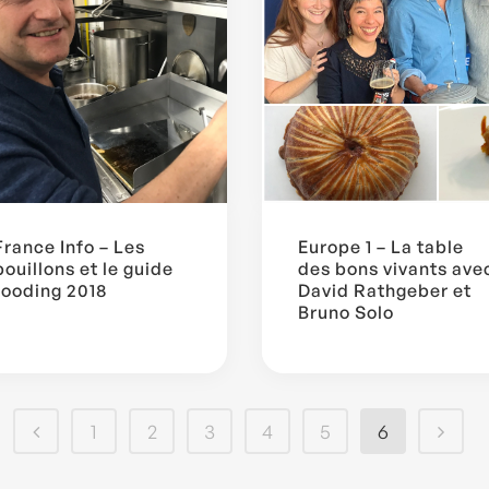
France Info – Les
Europe 1 – La table
bouillons et le guide
des bons vivants ave
fooding 2018
David Rathgeber et
Bruno Solo
1
2
3
4
5
6