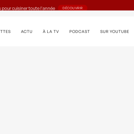
 pour cuisiner toute l'année
DÉCOUVRIR
ETTES
ACTU
À LA TV
PODCAST
SUR YOUTUBE