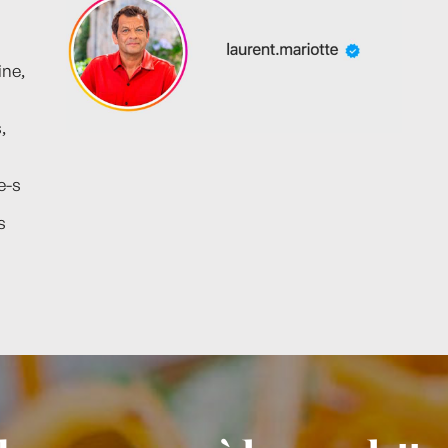
ine,
,
e-s
s