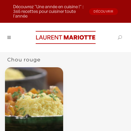
Découvrez "Une année en cuisine !" :
365 recettes pour cuisiner toute
DÉCOUVRIR
l'année
Chou rouge