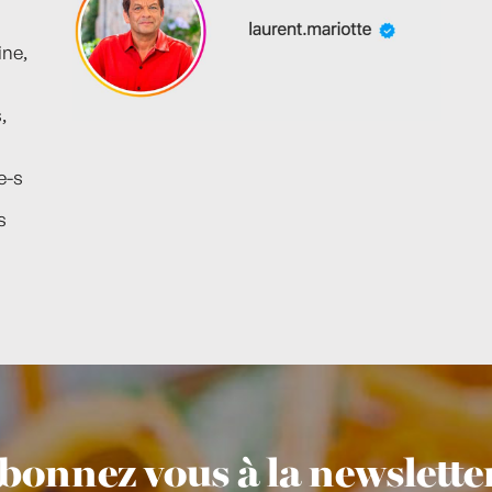
ine,
,
e-s
s
bonnez vous à la newsletter