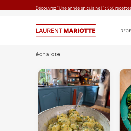
Découvrez "Une année en cuisine !" : 365 recettes
REC
échalote