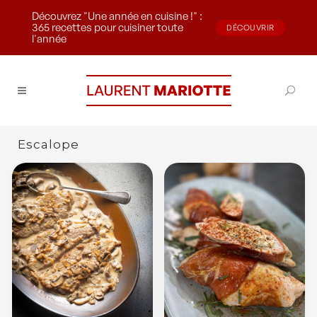
Découvrez "Une année en cuisine !" :
365 recettes pour cuisiner toute
DÉCOUVRIR
l'année
Escalope