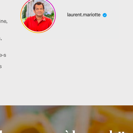
ine,
,
e-s
s