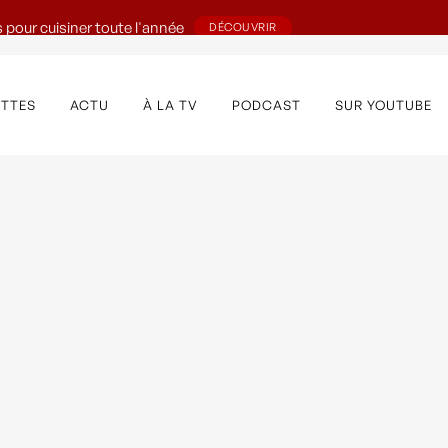
 pour cuisiner toute l'année
DÉCOUVRIR
ETTES
ACTU
À LA TV
PODCAST
SUR YOUTUBE