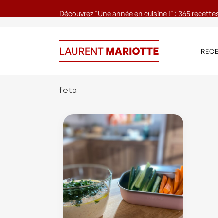
Découvrez "Une année en cuisine !" : 365 recettes
REC
feta