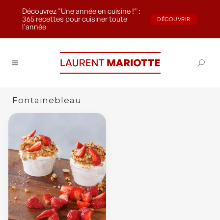
Découvrez "Une année en cuisine !" :
365 recettes pour cuisiner toute
DÉCOUVRIR
l'année
Fontainebleau