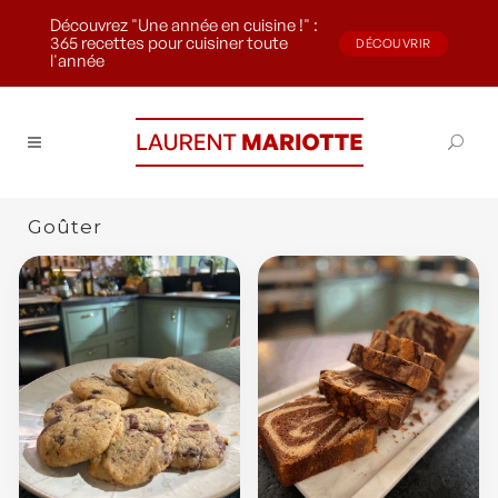
Découvrez "Une année en cuisine !" :
365 recettes pour cuisiner toute
DÉCOUVRIR
l'année
Goûter