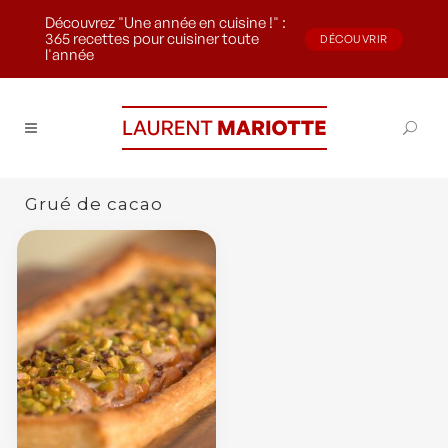
Découvrez "Une année en cuisine !" :
365 recettes pour cuisiner toute
DÉCOUVRIR
l'année
Grué de cacao