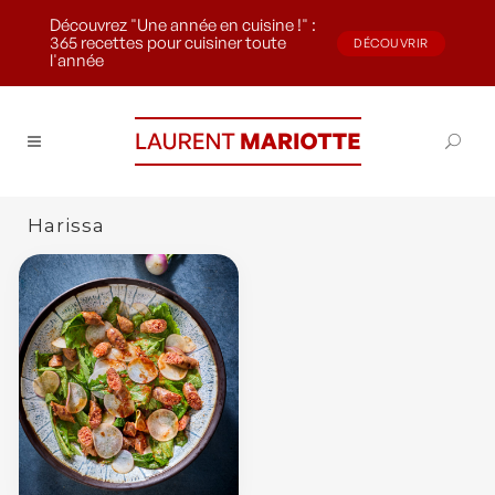
Découvrez "Une année en cuisine !" :
365 recettes pour cuisiner toute
DÉCOUVRIR
l'année
Harissa