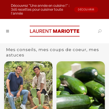
Découvrez "Une année en cuisine !" :
365 recettes pour cuisiner toute
DÉCOUVRIR
l'année
Mes conseils, mes coups de coeur, mes
astuces