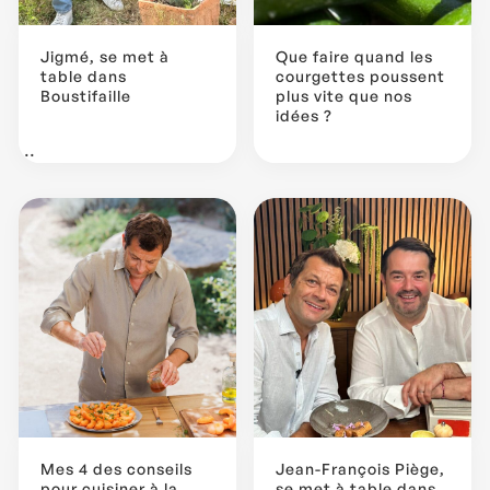
Jigmé, se met à
Que faire quand les
table dans
courgettes poussent
Boustifaille
plus vite que nos
idées ?
...
Mes 4 des conseils
Jean-François Piège,
pour cuisiner à la
se met à table dans