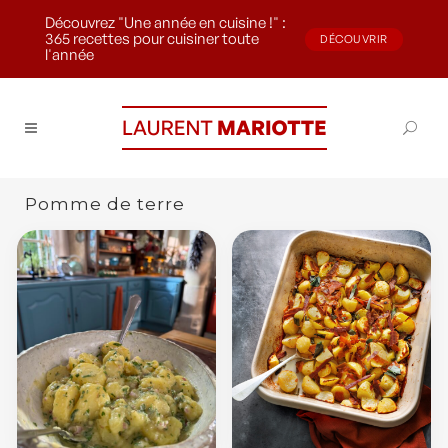
Découvrez "Une année en cuisine !" :
365 recettes pour cuisiner toute
DÉCOUVRIR
l'année
Pomme de terre