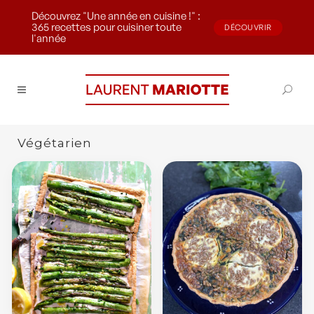
Découvrez "Une année en cuisine !" :
365 recettes pour cuisiner toute
DÉCOUVRIR
l'année
Végétarien