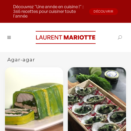
Découvrez "Une année en cuisine !" :
365 recettes pour cuisiner toute
DÉCOUVRIR
l'année
Agar-agar