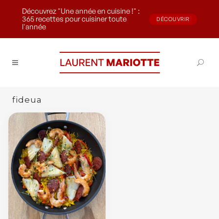
Découvrez "Une année en cuisine !" :
365 recettes pour cuisiner toute
DÉCOUVRIR
l'année
fideua