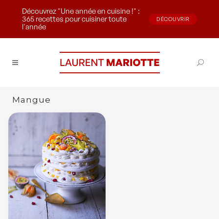
Découvrez "Une année en cuisine !" :
365 recettes pour cuisiner toute
DÉCOUVRIR
l'année
Mangue