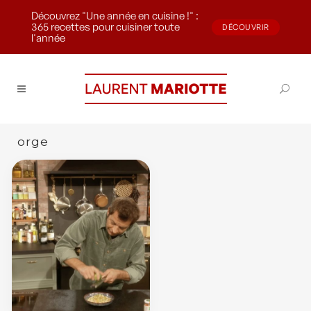
Découvrez "Une année en cuisine !" :
365 recettes pour cuisiner toute
DÉCOUVRIR
l'année
orge