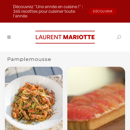
Découvrez "Une année en cuisine !" :
365 recettes pour cuisiner toute
DÉCOUVRIR
l'année
Pamplemousse