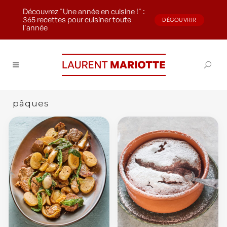
Découvrez "Une année en cuisine !" :
365 recettes pour cuisiner toute
DÉCOUVRIR
l'année
pâques