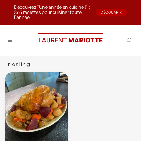
Découvrez "Une année en cuisine !" :
365 recettes pour cuisiner toute
DÉCOUVRIR
l'année
riesling