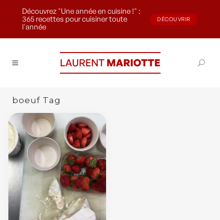
Découvrez "Une année en cuisine !" :
365 recettes pour cuisiner toute
DÉCOUVRIR
l'année
boeuf Tag