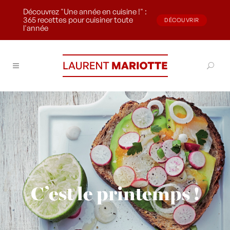
Découvrez "Une année en cuisine !" :
365 recettes pour cuisiner toute
DÉCOUVRIR
l'année
C’est le printemps !