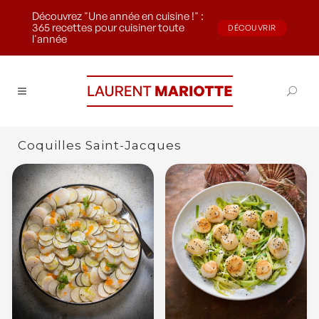
Découvrez "Une année en cuisine !" :
365 recettes pour cuisiner toute
DÉCOUVRIR
l'année
Coquilles Saint-Jacques