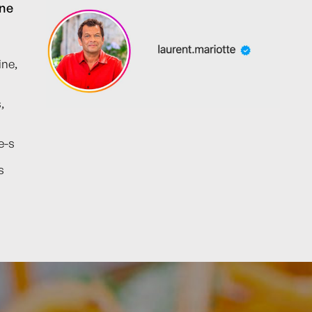
ine
ine,
,
e-s
s