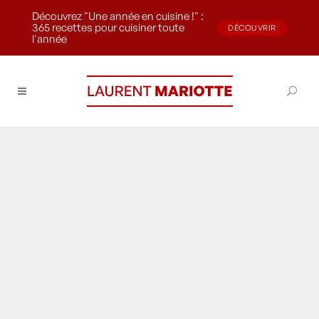
Découvrez "Une année en cuisine !" :
365 recettes pour cuisiner toute
DÉCOUVRIR
l'année