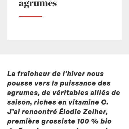
agrumes
La fraîcheur de l’hiver nous
Posté à 11:30h
in
- Actualités -
,
- Radio -
by
Laurent Mariotte
0 Commentaires
pousse vers la puissance des
agrumes, de véritables alliés de
saison, riches en vitamine C.
J’ai rencontré Élodie Zeiher,
première grossiste 100 % bio