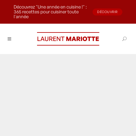
Découvrez "Une année en cuisine !" :
365 recettes pour cuisiner toute
DÉCOUVRIR
l'année