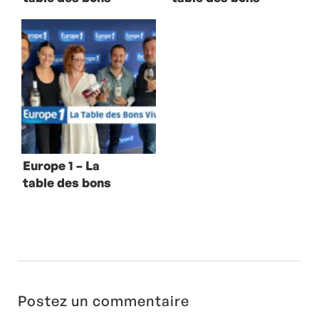
vivants avec
vivants dans les
Jamy Gourmaud
Deux-Sèvres
avec Nina
Métayer
Europe 1 – La
table des bons
vivants avec
José Garcia
Postez un commentaire