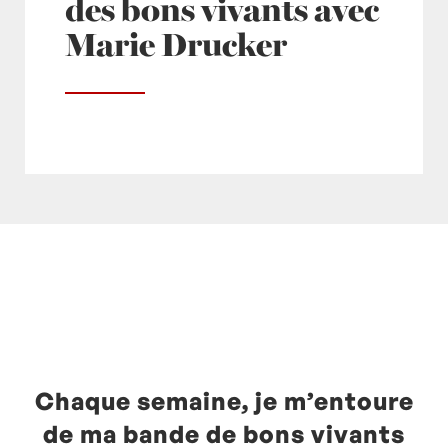
des bons vivants avec
Marie Drucker
Posté à 12:30h
in
- Actualités -
,
- Radio -
,
europe1
by
Laurent Mariotte
0 Commentaires
Chaque semaine, je m’entoure
de ma bande de bons vivants