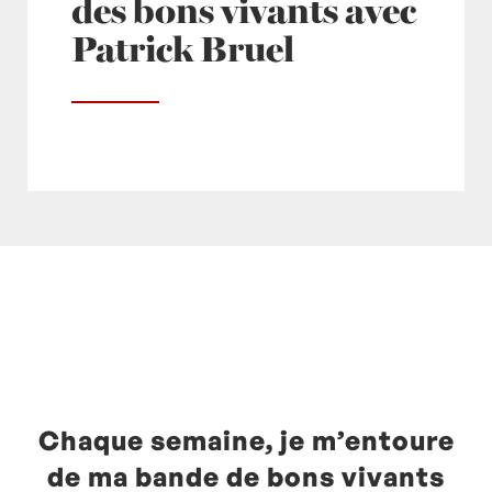
des bons vivants avec
Patrick Bruel
Posté à 12:30h
in
- Actualités -
,
- Radio -
,
europe1
by
Laurent Mariotte
0 Commentaires
Chaque semaine, je m’entoure
de ma bande de bons vivants