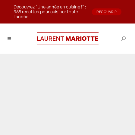
Découvrez "Une année en cuisine !" :
365 recettes pour cuisiner toute
DÉCOUVRIR
l'année