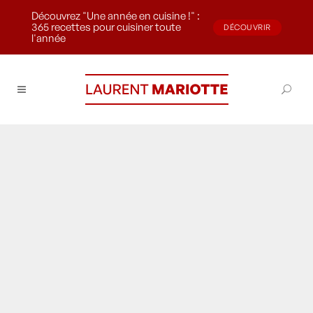
Découvrez "Une année en cuisine !" :
365 recettes pour cuisiner toute
DÉCOUVRIR
l'année