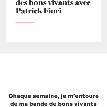
des bons vivants avec
Patrick Fiori
Posté à 12:32h
in
- Actualités -
,
- Radio -
,
europe1
by
Laurent Mariotte
0 Commentaires
Chaque semaine, je m’entoure
de ma bande de bons vivants