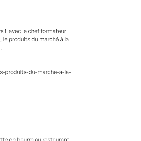
rs ! avec le chef formateur
 le produits du marché à la
l.
es-produits-du-marche-a-la-
otte de beurre au restaurant