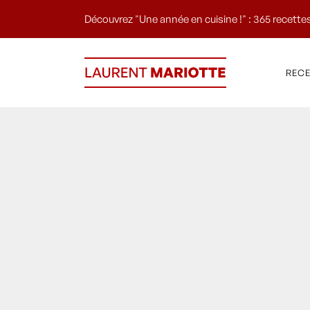
Découvrez "Une année en cuisine !" : 365 recettes
REC