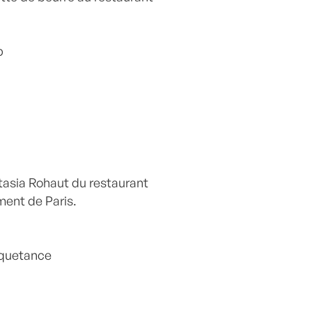
p
tasia Rohaut du restaurant
ent de Paris.
cquetance