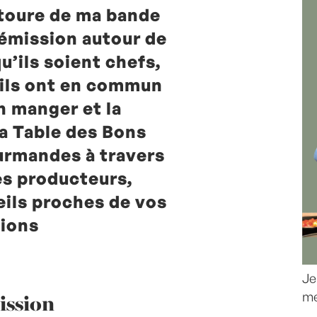
toure de ma bande
 émission autour de
qu’ils soient chefs,
, ils ont en commun
n manger et la
la Table des Bons
urmandes à travers
es producteurs,
eils proches de vos
ions
Je
ission
me