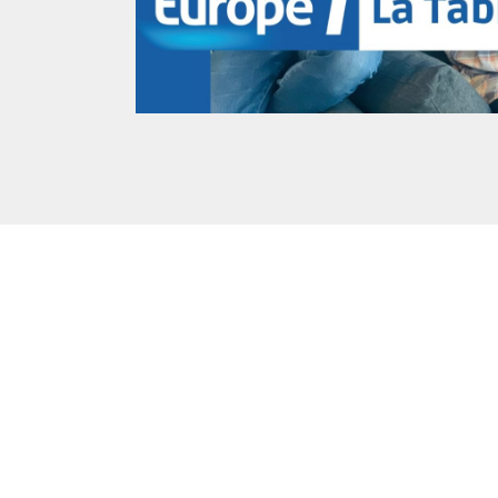
Posté à 15:59h
in
- Actualités -
,
- Radio -
0 Commentaires