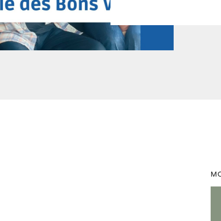
,
europe1
by
Laurent Mariotte
MO