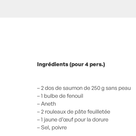
Posté à 12:08h
Ingrédients (pour 4 pers.)
in
- Grand Classique
,
- N
équilibre -
,
Aneth
,
Citron
,
Crème
,
Epina
Poissons
,
recette-home
,
Saumon
,
wkrev
Mariotte
– 2 dos de saumon de 250 g sans peau
5 Commentaires
– 1 bulbe de fenouil
– Aneth
– 2 rouleaux de pâte feuilletée
– 1 jaune d’œuf pour la dorure
– Sel, poivre