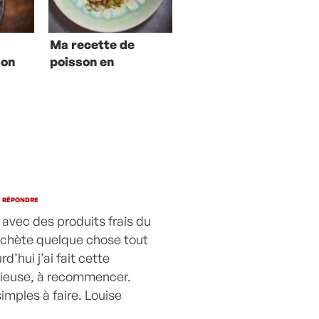
Ma recette de
mon
poisson en
écailles de
patate douce
RÉPONDRE
e avec des produits frais du
j’achète quelque chose tout
’hui j’ai fait cette
cieuse, à recommencer.
imples à faire. Louise