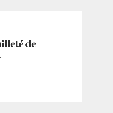
lleté de
n