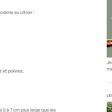
 crème au citron :
Je
me
 et poivrez.
LE
 5 à 7 cm plus large que les