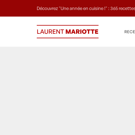
Découvrez "Une année en cuisine !" : 365 recettes
REC