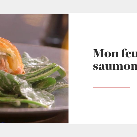
Mon feui
saumo